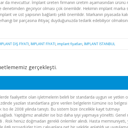
antlar da mevcuttur. İmplant üreten firmanın üretim aşamasından ürünü 
ve denetimden geçiriyor olması çok önemlidir. Hekimin implant marka 
implant ve üst yapısının bağlantı şekli önemlidir. Markanın piyasada kalıcı
erhangi bir parçasına ihtiyaç duyduğunuzda tedarik edebiliyor olmalısını
MPLANT DİŞ FİYATI
,
İMPLANT FİYATI
,
implant fiyatları
,
İMPLANT İSTANBUL
netlememiz gerçekleşti.
erde faaliyette olan işletmelerin belirli bir standarda uygun ve yetkin 
ezdinde yazılan standartlara göre verilen belgelerin tümüne iso belgesi
ak Iso ile 2008 yılında tanıştı. Bu sistem bize öncelikle kayıt tutmayı
ladı. Yaptığımız analizler ise bizi daha iyiyi yapmaya yöneltti. Genel r
endi . Risk henüz doğmadan gerekli önlemler alındı. Hasta memnuniyeti, 
işle ilgili prosedürler tüm çalışanlara net bir şekilde anlatıldı ve uygulama