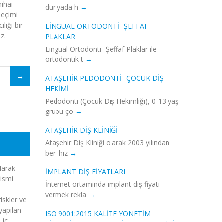
nihai
dünyada h
seçimi
lığı bir
LINGUAL ORTODONTI -ŞEFFAF
z.
PLAKLAR
Lingual Ortodonti -Şeffaf Plaklar ile
ortodontik t
ATAŞEHIR PEDODONTI -ÇOCUK DIŞ
HEKIMI
Pedodonti (Çocuk Diş Hekimliği), 0-13 yaş
grubu ço
ATAŞEHIR DIŞ KLINIĞI
Ataşehir Diş Kliniği olarak 2003 yılından
beri hiz
olarak
İMPLANT DİŞ FİYATLARI
 ismi
İnternet ortamında implant diş fiyatı
vermek rekla
iskler ve
yapılan
ISO 9001:2015 KALITE YÖNETIM
 iç