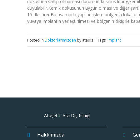
dokusuna sahip olmaması durumunda sinüs lifting,kemik 
duyulabilir.Kemik dokusunun uygun olması ve diğer şartl
15 dk sürer.Bu aşamada yapılan işlem bölgenin lokal olar
yuvaya implantın yerleştirilmesi ve bölgenin dikiş ile kap
Posted in
Doktorlarımızdan
by atadis | Tags:
implant
Ataşehir Ata Diş Kliniği
Hakkımızda
Gen