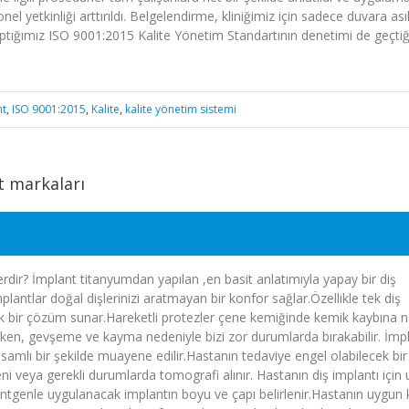
nel yetkinliği arttırıldı. Belgelendirme, kliniğimiz için sadece duvara ası
ptığımız ISO 9001:2015 Kalite Yönetim Standartının denetimi de geçti
nt
,
ISO 9001:2015
,
Kalite
,
kalite yönetim sistemi
t markaları
erdir? İmplant titanyumdan yapılan ,en basit anlatımıyla yapay bir diş
plantlar doğal dişlerinizi aratmayan bir konfor sağlar.Özellikle tek diş
nik bir çözüm sunar.Hareketli protezler çene kemiğinde kemik kaybına 
en, gevşeme ve kayma nedeniyle bizi zor durumlarda bırakabilir. İmp
psamlı bir şekilde muayene edilir.Hastanın tedaviye engel olabilecek bir
i veya gerekli durumlarda tomografi alınır. Hastanın diş implantı için
ntgenle uygulanacak implantın boyu ve çapı belirlenir.Hastanın uygun