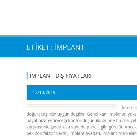
ETIKET: IMPLANT
İMPLANT DİŞ FİYATLARI
12/10/2019
İnterne
doğuracağı için uygun değildir. Genel kanı implantın yüks
hayatınıza getireceği konfor düşünüldüğünde bu maliyet anl
karşılaştırıldığında kısa vadede pahallı gibi görülür. Ancak
pek çok faktör vardır; İmplant fiyatları, implant markalar