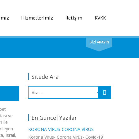
ımız
Hizmetlerimiz
İletişim
KVKK
BİZİ ARAYIN
Sitede Ara
bet
dası ve
En Güncel Yazılar
i ile
tkileyen
KORONA VIRÜS-CORONA VIRÜS
, İsrail,
Korona Virüs- Corona Virüs- Covid-19