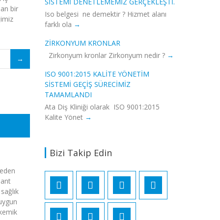
SISTEMI DENETLEMEMIZ GERÇEKLEŞTI.
lan bir
Iso belgesi ne demektir ? Hizmet alanı
ğimiz
farklı ola
ZIRKONYUM KRONLAR
Zirkonyum kronlar Zirkonyum nedir ?
ISO 9001:2015 KALITE YÖNETIM
SISTEMI GEÇIŞ SÜRECIMIZ
TAMAMLANDI
Ata Diş Kliniği olarak ISO 9001:2015
Kalite Yönet
Bizi Takip Edin
neden
lant
 sağlık
 uygun
 kemik