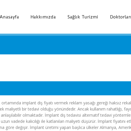
Anasayfa
Hakkımızda
Sağlık Turizmi
Doktorlar
t ortamında implant diş fiyatı vermek reklam yasağı gereği haksız reka
ek maliyetli bir tedavi olduğu yönündedir. Ancak kullanım rahatlığı, fay
aşılabilir olmaktadır. İmplant diş tedavisi alternatif tedavi yöntemler
 uzun vadede kalıcılığı ile katlanılan maliyeti düşürür. İmplant fiyatını e
ına göre değişir. İmplant üretimi yapan başlıca ülkeler Almanya, Amerika