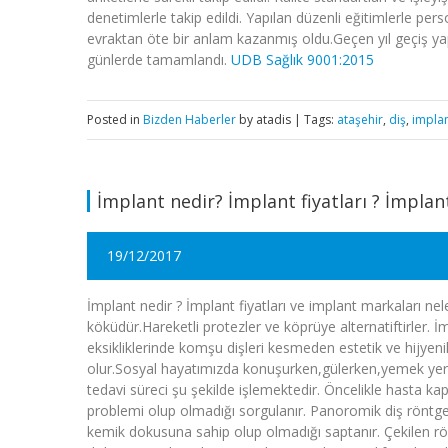
denetimlerle takip edildi. Yapılan düzenli eğitimlerle perso
evraktan öte bir anlam kazanmış oldu.Geçen yıl geçiş ya
günlerde tamamlandı.
UDB Sağlık 9001:2015
Posted in
Bizden Haberler
by atadis | Tags:
ataşehir
,
diş
,
impla
İmplant nedir? İmplant fiyatları ? İmplan
19/12/2017
İmplant nedir ? İmplant fiyatları ve implant markaları nel
köküdür.Hareketli protezler ve köprüye alternatiftirler. İm
eksikliklerinde komşu dişleri kesmeden estetik ve hijye
olur.Sosyal hayatımızda konuşurken,gülerken,yemek yerk
tedavi süreci şu şekilde işlemektedir. Öncelikle hasta ka
problemi olup olmadığı sorgulanır. Panoromik diş röntgen
kemik dokusuna sahip olup olmadığı saptanır. Çekilen rö