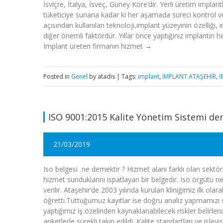
İsviçre, İtalya, İsveç, Güney Kore’dir. Yerli üretim impl
tüketiciye sunana kadar ki her aşamada süreci kontrol 
açısından kullanılan teknoloji,implant yüzeyinin özelliği, 
diğer önemli faktördür. Yıllar önce yaptığınız implantın h
İmplant üreten firmanın hizmet
Posted in
Genel
by atadis | Tags:
implant
,
İMPLANT ATAŞEHİR
,
İ
ISO 9001:2015 Kalite Yönetim Sistemi de
21/03/2019
Iso belgesi
ne demektir ? Hizmet alanı farklı olan sektörl
hizmet sunduklarını ispatlayan bir belgedir. Iso örgütü n
verilir. Ataşehir’de 2003 yılında kurulan kliniğimiz ilk olar
öğretti.Tuttuğumuz kayıtlar ise doğru analiz yapmamızı sağ
yaptığımız iş özelinden kaynaklanabilecek riskler belirl
anketlerle sürekli takip edildi. Kalite standartları ve işley