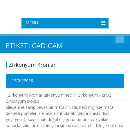
MENÜ
ETIKET: CAD-CAM
Zirkonyum Kronlar
12/04/2018
Zirkonyum kronlar Zirkonyum nedir ?
Zirkonyum ( ZrO2)
Zirkonyum dioksit
bileşenine sahip beyaz bir metaldir. Diş hekimliğinde metal
destekli porselenlere alternatif olarak geliştirilmiştir. Işık
geçirgenliği sayesinde doğal diş görünümüne çok yakın
sonuçlar alınabilmesinin yanı sıra doku dostu bir bileşen olması