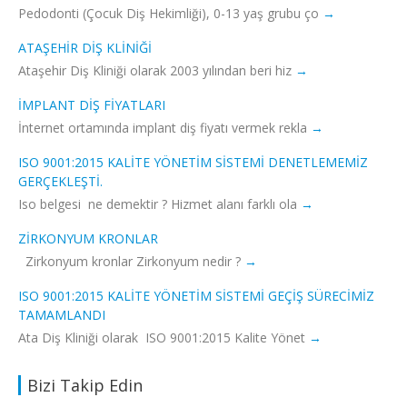
Pedodonti (Çocuk Diş Hekimliği), 0-13 yaş grubu ço
ATAŞEHIR DIŞ KLINIĞI
Ataşehir Diş Kliniği olarak 2003 yılından beri hiz
İMPLANT DİŞ FİYATLARI
İnternet ortamında implant diş fiyatı vermek rekla
ISO 9001:2015 KALITE YÖNETIM SISTEMI DENETLEMEMIZ
GERÇEKLEŞTI.
Iso belgesi ne demektir ? Hizmet alanı farklı ola
ZIRKONYUM KRONLAR
Zirkonyum kronlar Zirkonyum nedir ?
ISO 9001:2015 KALITE YÖNETIM SISTEMI GEÇIŞ SÜRECIMIZ
TAMAMLANDI
Ata Diş Kliniği olarak ISO 9001:2015 Kalite Yönet
Bizi Takip Edin