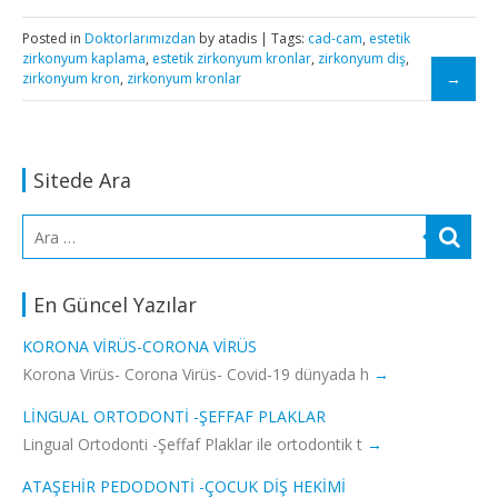
Posted in
Doktorlarımızdan
by atadis | Tags:
cad-cam
,
estetik
zirkonyum kaplama
,
estetik zirkonyum kronlar
,
zirkonyum diş
,
zirkonyum kron
,
zirkonyum kronlar
Sitede Ara
En Güncel Yazılar
KORONA VIRÜS-CORONA VIRÜS
Korona Virüs- Corona Virüs- Covid-19 dünyada h
LINGUAL ORTODONTI -ŞEFFAF PLAKLAR
Lingual Ortodonti -Şeffaf Plaklar ile ortodontik t
ATAŞEHIR PEDODONTI -ÇOCUK DIŞ HEKIMI